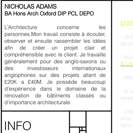
NICHOLAS ADAMS
F
BA Hons Arch Oxford DIP PCL DEPO
pa
L’Architecture concerne les
personnes.Mon travail consiste à écouter,
- Je 
observer et ensuite rassembler les idées
du pr
afin de créer un projet clair et
compréhensible avec le client. Je travaille
- Vou
généralement pour des anglo-saxons ou
& LI
des investisseurs internationaux
anglophones sur des projets allant de
- Nou
£20K a £40M. Je possède beaucoup
d’expérience dans le domaine de la
- Si 
rénovation de bâtiments classés ou
rend
d’importance architecturale.
- Un
ainsi
INFO
sera 