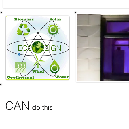
ECO DESIGN
CAN
do this